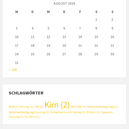
AUGUST 2026
M
D
M
D
F
S
S
1
2
3
4
5
6
7
8
9
10
11
12
13
14
15
16
17
18
19
20
21
22
23
24
25
26
27
28
29
30
31
« Juli
SCHLAGWÖRTER
Kirn
(2)
2024
(1)
Ehrung
(1)
JHV
(1)
NECOPA
(1)
Selbstverteidigunbg
(1)
Selbstverteidigungstraining
(1)
Sicherheit durch Stärke
(1)
SV Kurs
(1)
Szenario-
Training
(1)
Tus Kirn
(1)