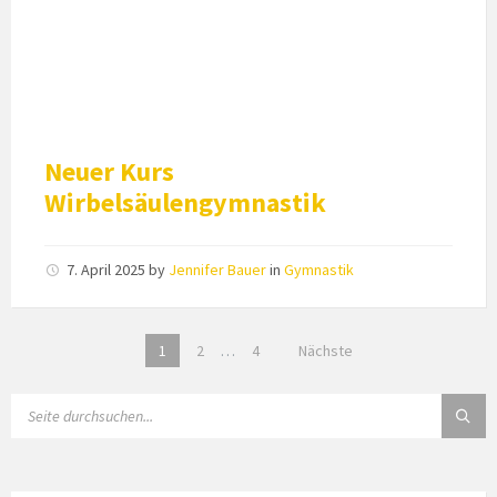
Neuer Kurs
Wirbelsäulengymnastik
7. April 2025
by
Jennifer Bauer
in
Gymnastik
Seitennummerierung
1
2
…
4
Nächste
der
Beiträge
SEARCH: