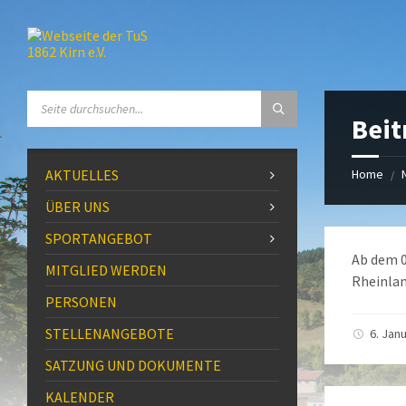
Skip
Skip
Skip
to
to
to
content
left
footer
sidebar
SEARCH:
Beit
AKTUELLES
Home
/
ÜBER UNS
SPORTANGEBOT
Ab dem 0
MITGLIED WERDEN
Rheinlan
PERSONEN
STELLENANGEBOTE
6. Jan
SATZUNG UND DOKUMENTE
KALENDER