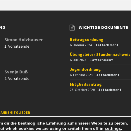
ND
WICHTIGE DOKUMENTE
Simon Holzhauser
Beitragsordnung
6. Januar 2024
1 attachment
1. Vorsitzende
Übungsleiter Stundennachweis
6. Juli 2023
1 attachment
Jugendordnung
Svenja Buß
6. Februar 2023
1 attachment
2. Vorsitzende
Mitgliedsantrag
23. Oktober 2020
1 attachment
TANDSMITGLIEDER
 dir die bestmögliche Erfahrung auf unserer Website zu bieten.
ut which cookies we are using or switch them off in
settings
.