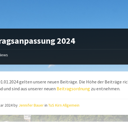
ragsanpassung 2024
News
1.01.2024 gelten unsere neuen Beiträge. Die Höhe der Beiträge r
d und sind aus unserer neuen
Beitragsordnung
zu entnehmen.
uar 2024
by
Jennifer Bauer
in
TuS Kirn Allgemein