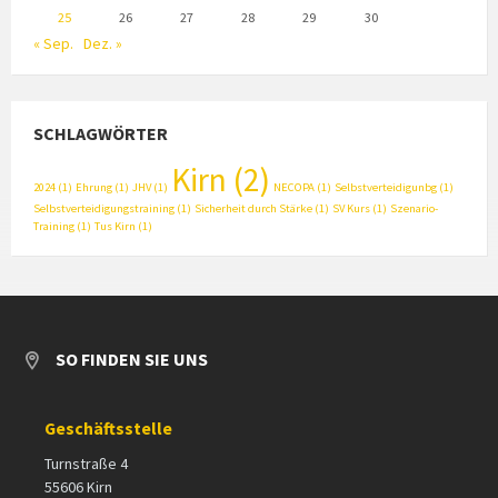
25
26
27
28
29
30
« Sep.
Dez. »
SCHLAGWÖRTER
Kirn
(2)
2024
(1)
Ehrung
(1)
JHV
(1)
NECOPA
(1)
Selbstverteidigunbg
(1)
Selbstverteidigungstraining
(1)
Sicherheit durch Stärke
(1)
SV Kurs
(1)
Szenario-
Training
(1)
Tus Kirn
(1)
SO FINDEN SIE UNS
Geschäftsstelle
Turnstraße 4
55606 Kirn