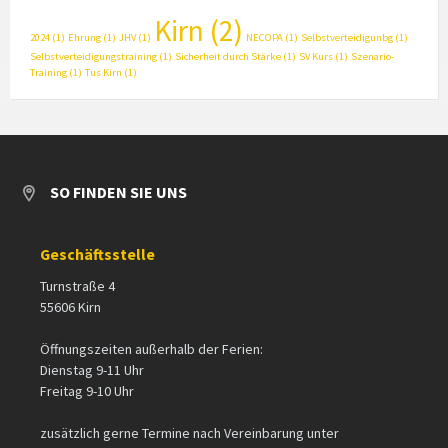
Kirn
(2)
2024
(1)
Ehrung
(1)
JHV
(1)
NECOPA
(1)
Selbstverteidigunbg
(1)
Selbstverteidigungstraining
(1)
Sicherheit durch Stärke
(1)
SV Kurs
(1)
Szenario-
Training
(1)
Tus Kirn
(1)
SO FINDEN SIE UNS
Geschäftsstelle
Turnstraße 4
55606 Kirn
Öffnungszeiten außerhalb der Ferien:
Dienstag 9-11 Uhr
Freitag 9-10 Uhr
zusätzlich gerne Termine nach Vereinbarung unter