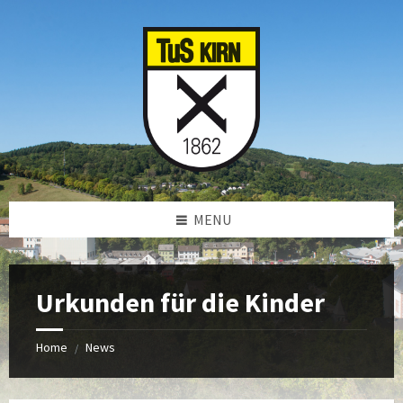
Skip
Skip
Skip
to
to
to
content
left
footer
sidebar
MENU
Urkunden für die Kinder
Home
News
/