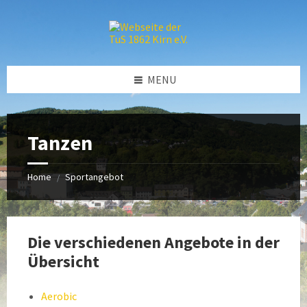
Skip
Skip
Skip
to
to
to
content
left
footer
sidebar
MENU
Tanzen
Home
Sportangebot
/
Die verschiedenen Angebote in der
Übersicht
Aerobic