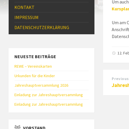
Um auch
KONTAKT
Kurspla
IMPRESSUM
Um am O
DATENSCHUTZ­ERKLÄRUNG
Anschrif
Datensc
12. Fe
NEUESTE BEITRÄGE
REWE – Vereinskarten
Urkunden für die Kinder
Previous
Jahres
Jahreshauptversammlung 2026
Einladung zur Jahreshauptversammlung
Einladung zur Jahreshauptversammlung
VORSTAND