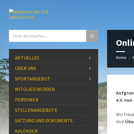
Skip
Skip
Skip
to
to
to
content
left
footer
sidebar
SEARCH:
Onli
AKTUELLES
Home
/
ÜBER UNS
SPORTANGEBOT
MITGLIED WERDEN
Aufgrun
PERSONEN
e.V. nun
STELLENANGEBOTE
Wir freu
SATZUNG UND DOKUMENTE
ihre
Übu
KALENDER