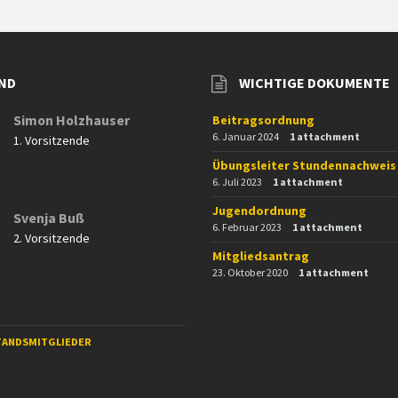
ND
WICHTIGE DOKUMENTE
Simon Holzhauser
Beitragsordnung
6. Januar 2024
1 attachment
1. Vorsitzende
Übungsleiter Stundennachweis
6. Juli 2023
1 attachment
Jugendordnung
Svenja Buß
6. Februar 2023
1 attachment
2. Vorsitzende
Mitgliedsantrag
23. Oktober 2020
1 attachment
TANDSMITGLIEDER