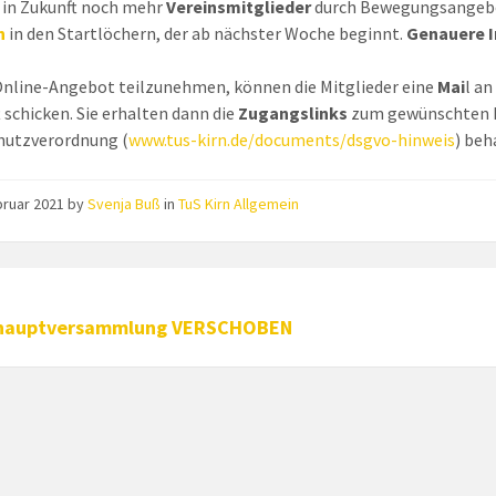
 in Zukunft noch mehr
Vereinsmitglieder
durch Bewegungsangebot
n
in den Startlöchern, der ab nächster Woche beginnt.
Genauere I
nline-Angebot teilzunehmen, können die Mitglieder eine
Mai
l a
t schicken. Sie erhalten dann die
Zugangslinks
zum gewünschten K
hutzverordnung (
www.tus-kirn.de/documents/dsgvo-hinweis
) be
bruar 2021
by
Svenja Buß
in
TuS Kirn Allgemein
hauptversammlung VERSCHOBEN