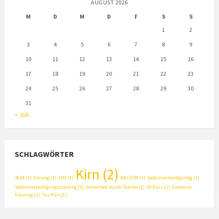
AUGUST 2026
M
D
M
D
F
S
S
1
2
3
4
5
6
7
8
9
10
11
12
13
14
15
16
17
18
19
20
21
22
23
24
25
26
27
28
29
30
31
« Juli
SCHLAGWÖRTER
Kirn
(2)
2024
(1)
Ehrung
(1)
JHV
(1)
NECOPA
(1)
Selbstverteidigunbg
(1)
Selbstverteidigungstraining
(1)
Sicherheit durch Stärke
(1)
SV Kurs
(1)
Szenario-
Training
(1)
Tus Kirn
(1)