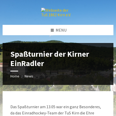
Skip
Skip
Skip
to
to
to
content
left
footer
sidebar
MENU
Spaßturnier der Kirner
EinRadler
Home
News
/
Das Spaßturnier am 13.05 war ein ganz Besonderes,
da das Einradhockey-Team der TuS Kirn die Ehre