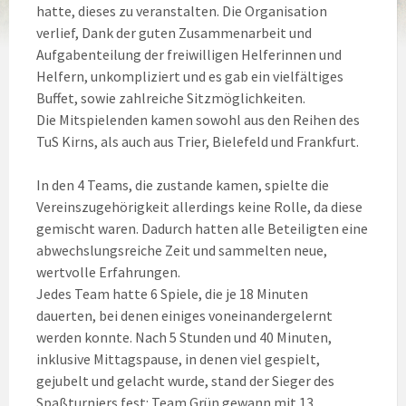
hatte, dieses zu veranstalten. Die Organisation
verlief, Dank der guten Zusammenarbeit und
Aufgabenteilung der freiwilligen Helferinnen und
Helfern, unkompliziert und es gab ein vielfältiges
Buffet, sowie zahlreiche Sitzmöglichkeiten.
Die Mitspielenden kamen sowohl aus den Reihen des
TuS Kirns, als auch aus Trier, Bielefeld und Frankfurt.
In den 4 Teams, die zustande kamen, spielte die
Vereinszugehörigkeit allerdings keine Rolle, da diese
gemischt waren. Dadurch hatten alle Beteiligten eine
abwechslungsreiche Zeit und sammelten neue,
wertvolle Erfahrungen.
Jedes Team hatte 6 Spiele, die je 18 Minuten
dauerten, bei denen einiges voneinandergelernt
werden konnte. Nach 5 Stunden und 40 Minuten,
inklusive Mittagspause, in denen viel gespielt,
gejubelt und gelacht wurde, stand der Sieger des
Spaßturniers fest: Team Grün gewann mit 13