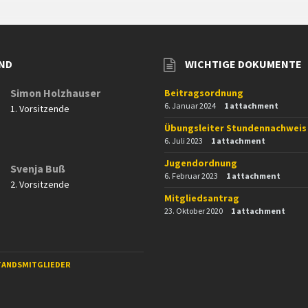
ND
WICHTIGE DOKUMENTE
Simon Holzhauser
Beitragsordnung
6. Januar 2024
1 attachment
1. Vorsitzende
Übungsleiter Stundennachweis
6. Juli 2023
1 attachment
Jugendordnung
Svenja Buß
6. Februar 2023
1 attachment
2. Vorsitzende
Mitgliedsantrag
23. Oktober 2020
1 attachment
TANDSMITGLIEDER