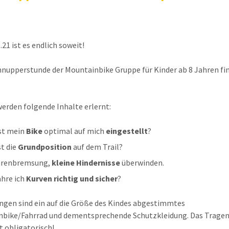
.21 ist es endlich soweit!
chnupperstunde der Mountainbike Gruppe für Kinder ab 8 Jahren fi
werden folgende Inhalte erlernt:
ist mein
Bike
optimal auf mich
eingestellt
?
st die
Grundposition
auf dem Trail?
hrenbremsung,
kleine Hindernisse
überwinden.
ahre ich
Kurven richtig und sicher
?
ngen sind ein auf die Größe des Kindes abgestimmtes
bike/Fahrrad und dementsprechende Schutzkleidung. Das Tragen
t obligatorisch!