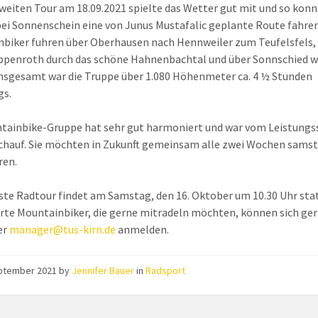
zweiten Tour am 18.09.2021 spielte das Wetter gut mit und so konn
ei Sonnenschein eine von Junus Mustafalic geplante Route fahren
biker fuhren über Oberhausen nach Hennweiler zum Teufelsfels,
penroth durch das schöne Hahnenbachtal und über Sonnschied w
Insgesamt war die Truppe über 1.080 Höhenmeter ca. 4 ½ Stunden
gs.
tainbike-Gruppe hat sehr gut harmoniert und war vom Leistungs
ichauf. Sie möchten in Zukunft gemeinsam alle zwei Wochen samst
ren.
ste Radtour findet am Samstag, den 16. Oktober um 10.30 Uhr sta
rte Mountainbiker, die gerne mitradeln möchten, können sich ger
er
manager@tus-kirn.de
anmelden.
eptember 2021
by
Jennifer Bauer
in
Radsport