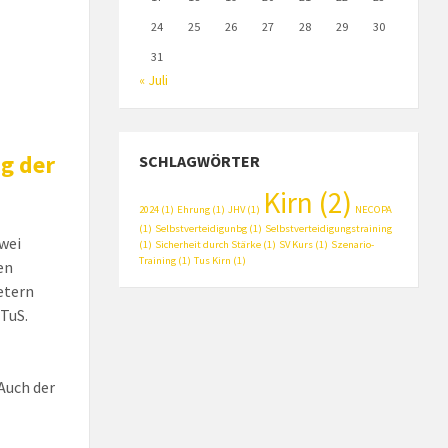
24
25
26
27
28
29
30
31
« Juli
g der
SCHLAGWÖRTER
Kirn
(2)
2024
(1)
Ehrung
(1)
JHV
(1)
NECOPA
(1)
Selbstverteidigunbg
(1)
Selbstverteidigungstraining
zwei
(1)
Sicherheit durch Stärke
(1)
SV Kurs
(1)
Szenario-
Training
(1)
Tus Kirn
(1)
en
etern
 TuS.
Auch der