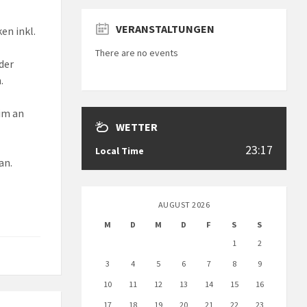
VERANSTALTUNGEN
en inkl.
There are no events
 der
.
im an
WETTER
23:17
Local Time
an.
AUGUST 2026
M
D
M
D
F
S
S
1
2
3
4
5
6
7
8
9
10
11
12
13
14
15
16
17
18
19
20
21
22
23