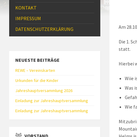
KONTAKT
IMPRESSUM
Am 28.10
DATENSCHUTZ­ERKLÄRUNG
Die 1. S
statt.
NEUESTE BEITRÄGE
Hierbei 
REWE – Vereinskarten
Wiie 
Urkunden für die Kinder
Was i
Jahreshauptversammlung 2026
Gefa
Einladung zur Jahreshauptversammlung
Wie f
Einladung zur Jahreshauptversammlung
Mitzubri
Mountain
VORSTAND
Helms is