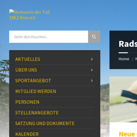
Skip
Skip
Skip
Skip
to
to
to
to
content
left
right
footer
sidebar
sidebar
SEARCH:
Rad
AKTUELLES
Home
/
ÜBER UNS
SPORTANGEBOT
MITGLIED WERDEN
PERSONEN
STELLENANGEBOTE
SATZUNG UND DOKUMENTE
Neue 
KALENDER