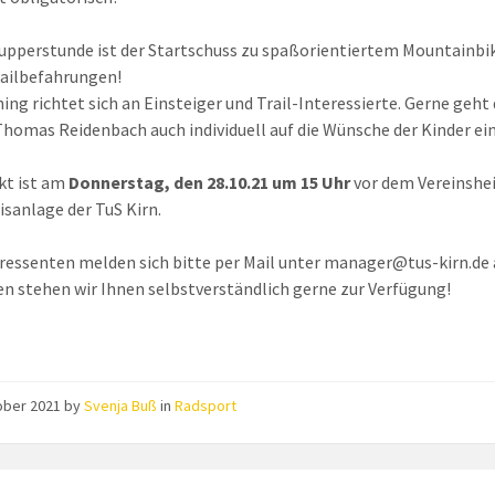
upperstunde ist der Startschuss zu spaßorientiertem Mountainbik
railbefahrungen!
ning richtet sich an Einsteiger und Trail-Interessierte. Gerne geht
Thomas Reidenbach auch individuell auf die Wünsche der Kinder ein
kt ist am
Donnerstag, den 28.10.21 um 15 Uhr
vor dem Vereinshe
isanlage der TuS Kirn.
eressenten melden sich bitte per Mail unter manager@tus-kirn.de 
en stehen wir Ihnen selbstverständlich gerne zur Verfügung!
ober 2021
by
Svenja Buß
in
Radsport