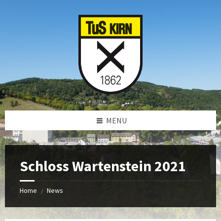
Skip
Skip
Skip
to
to
to
content
left
footer
sidebar
MENU
Schloss Wartenstein 2021
Home
News
/