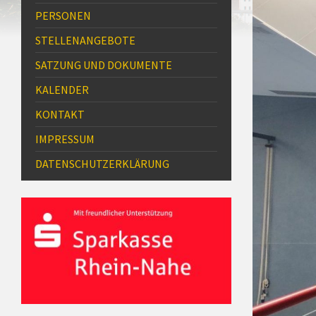
PERSONEN
STELLENANGEBOTE
SATZUNG UND DOKUMENTE
KALENDER
KONTAKT
IMPRESSUM
DATENSCHUTZ­ERKLÄRUNG