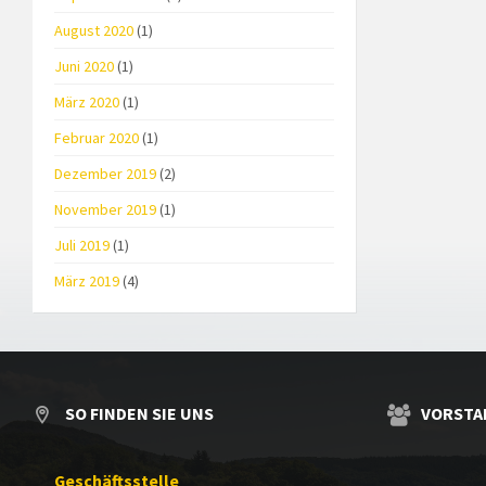
August 2020
(1)
Juni 2020
(1)
März 2020
(1)
Februar 2020
(1)
Dezember 2019
(2)
November 2019
(1)
Juli 2019
(1)
März 2019
(4)
SO FINDEN SIE UNS
VORSTA
Geschäftsstelle