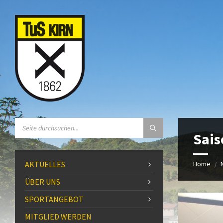
Skip
Skip
Skip
to
to
to
content
left
footer
sidebar
SEARCH:
Sais
AKTUELLES
Home
/
ÜBER UNS
SPORTANGEBOT
MITGLIED WERDEN