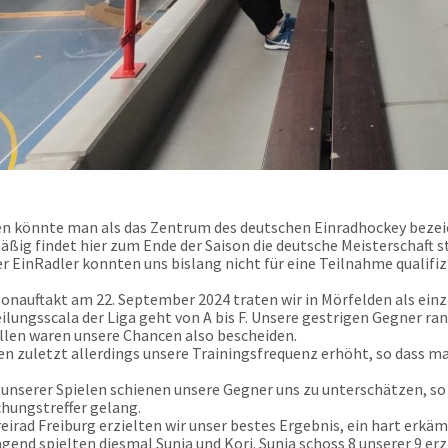
n könnte man als das Zentrum des deutschen Einradhockey bezei
ßig findet hier zum Ende der Saison die deutsche Meisterschaft s
er EinRadler konnten uns bislang nicht für eine Teilnahme qualifiz
onauftakt am 22. September 2024 traten wir in Mörfelden als einz
eilungsscala der Liga geht von A bis F. Unsere gestrigen Gegner ran
llen waren unsere Chancen also bescheiden.
en zuletzt allerdings unsere Trainingsfrequenz erhöht, so dass m
n unserer Spielen schienen unsere Gegner uns zu unterschätzen, so 
hungstreffer gelang.
eirad Freiburg erzielten wir unser bestes Ergebnis, ein hart erkämp
gend spielten diesmal Sunja und Kori. Sunja schoss 8 unserer 9 erzi