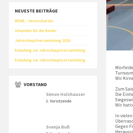
NEUESTE BEITRÄGE
REWE – Vereinskarten
Urkunden für die Kinder
Jahreshauptversammlung 2026
Einladung zur Jahreshauptversammlung
Einladung zur Jahreshauptversammlung
Mörfelde
Turnusmä
Wir Kirn
VORSTAND
Zum Sais
Die Eint
Simon Holzhauser
Siegeswi
1. Vorsitzende
Wir hatt
In viele
Überrasc
Gegen Fr
Svenja Buß
Herausra