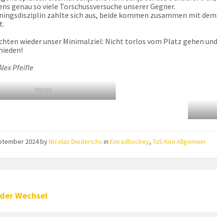
ns genau so viele Torschussversuche unserer Gegner.
iningsdisziplin zahlte sich aus, beide kommen zusammen mit de
t.
ichten wieder unser Minimalziel: Nicht torlos vom Platz gehen und
hieden!
Alex Pfeifle
Vorher
eptember 2024
by
Nicolas Diederichs
in
Einradhockey
,
TuS Kirn Allgemein
nder Wechsel