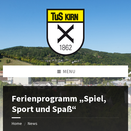
Skip
Skip
Skip
to
to
to
content
left
footer
sidebar
MENU
Ferienprogramm „Spiel,
Sport und Spaß“
Home
News
/