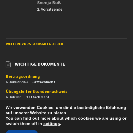
Svenja Buß
2. Vorsitzende
WEITERE VORSTANDSMITGLIEDER
WICHTIGE DOKUMENTE
Beitragsordnung
6. Januar 2024
1 attachment
Übungsleiter Stundennachweis
6. Juli 2023
1 attachment
Jugendordnung
Wir verwenden Cookies, um dir die bestmögliche Erfahrung
6. Februar 2023
1 attachment
auf unserer Website zu bieten.
You can find out more about which cookies we are using or
Mitgliedsantrag
switch them off in
settings
.
23. Oktober 2020
1 attachment