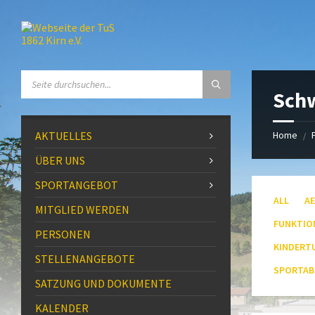
Skip
Skip
Skip
to
to
to
content
left
footer
sidebar
SEARCH:
Sch
AKTUELLES
Home
/
ÜBER UNS
SPORTANGEBOT
ALL
A
MITGLIED WERDEN
FUNKTIO
PERSONEN
KINDERT
STELLENANGEBOTE
SPORTAB
SATZUNG UND DOKUMENTE
KALENDER