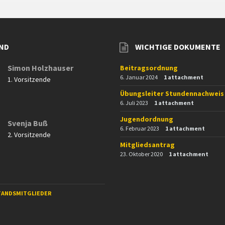
ND
WICHTIGE DOKUMENTE
Simon Holzhauser
Beitragsordnung
6. Januar 2024
1 attachment
1. Vorsitzende
Übungsleiter Stundennachweis
6. Juli 2023
1 attachment
Jugendordnung
Svenja Buß
6. Februar 2023
1 attachment
2. Vorsitzende
Mitgliedsantrag
23. Oktober 2020
1 attachment
TANDSMITGLIEDER