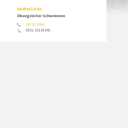
Andrej Litau
Übungsleiter Schwimmen
06752 3968
0151 23141341