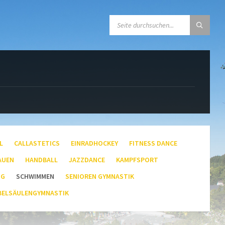
SEARCH:
L
CALLASTETICS
EINRADHOCKEY
FITNESS DANCE
AUEN
HANDBALL
JAZZDANCE
KAMPFSPORT
NG
SCHWIMMEN
SENIOREN GYMNASTIK
BELSÄULENGYMNASTIK