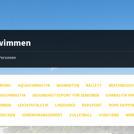
wimmen
Personen
EROBIC
AQUAGYMNASTIK
BADMINTON
BALLETT
BEATANDSOU
NSGYMNASTIK
GESUNDHEITSSPORT FÜR SENIOREN
GYMNASTIK FR
URNEN
LEICHTATHLETIK
LINEDANCE
RADSPORT
ROPE SKIPPI
ZEICHEN
VEREINSMANAGEMENT
VOLLEYBALL
VORSTAND
WIR