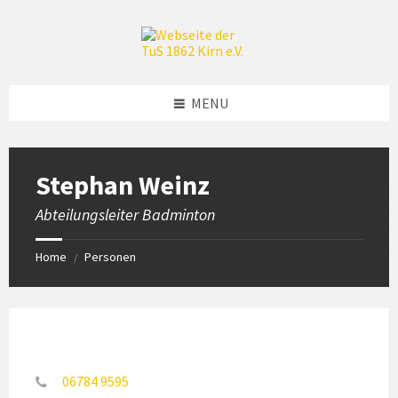
Skip
Skip
Skip
to
to
to
content
left
footer
sidebar
MENU
Stephan Weinz
Abteilungsleiter Badminton
Home
Personen
/
06784 9595