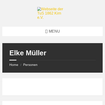
Skip
Skip
Skip
to
to
to
content
left
footer
sidebar
MENU
Elke Müller
Home
Personen
/