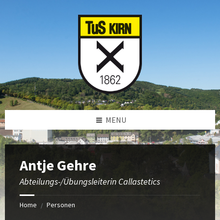
Skip
Skip
Skip
to
to
to
content
left
footer
sidebar
MENU
Antje Gehre
Abteilungs-/Übungsleiterin Callastetics
Home
Personen
/